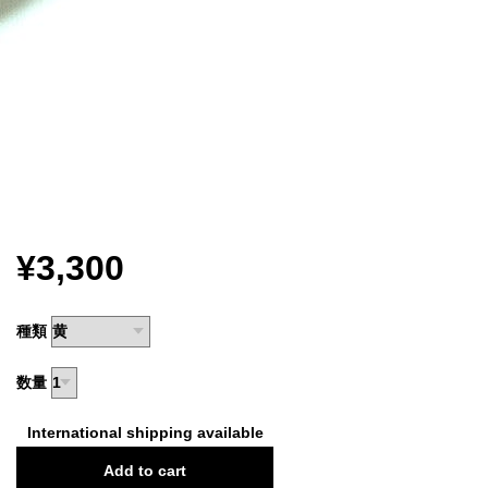
¥3,300
種類
数量
International shipping available
Add to cart