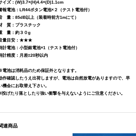
サイズ：(W)3.7×(H)4.4×(D)1.1cm
警報電池：LR44ボタン電池×２（テスト電池付）
音 量：85dB以上（装着時前方1mにて）
材 質：プラスチック
重 量：約３０g
音量目安：★★★
時計電池：小型銀電池×1（テスト電池付）
時計精度：月差±20秒以内
※電池は消耗品のため保証外となります。
動作確認したうえ出荷しますが、電池は自然放電がありますので、早
い機会にお取替え下さい。
※投げたり落としたり強い衝撃を与えないようにご注意ください。
関連商品