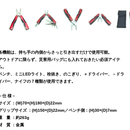
各機能は、持ち手の内側からさっと引き出すだけで使用可能。
アウトドアに限らず、災害用バッグにも入れておきたい必須アイテ
ム。
ペンチ、ミニLEDライト、栓抜き、のこぎり、＋ドライバー、－ドラ
イバー、ナイフの７種類が使用できます。
－仕 様－
サイズ ：(W)70×(H)180×(D)22mm
グリップサイズ ：(H)150×(D)22mm／ペンチ側：(H)30×(D)7mm
重 量 ：約263g
材 質 ：金属