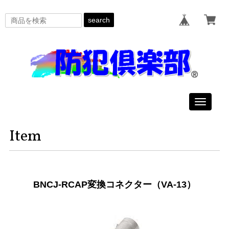
search
Toggle
navigat
Item
BNCJ-RCAP変換コネクター（VA-13）